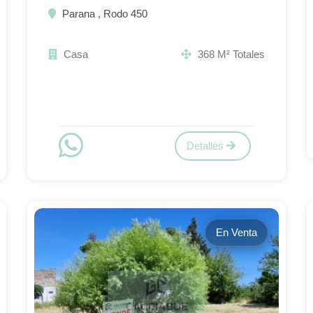
Parana , Rodo 450
Casa
368 M² Totales
Detalles
En Venta