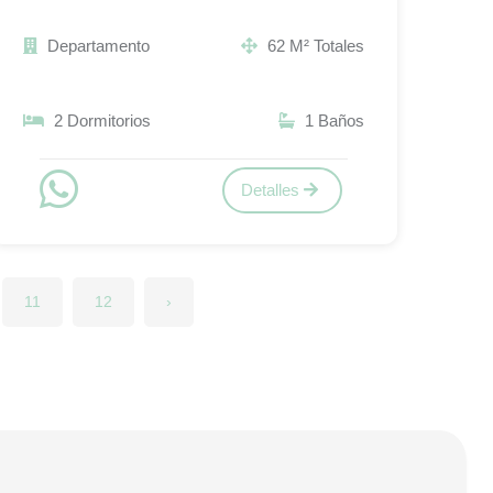
Departamento
62 M² Totales
2 Dormitorios
1 Baños
Detalles
11
12
›