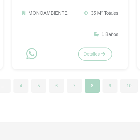
MONOAMBIENTE
35 M² Totales
1 Baños
Detalles
...
4
5
6
7
8
9
10