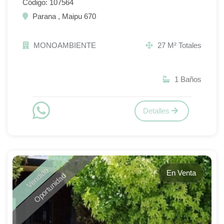
Código: 107564
Parana , Maipu 670
MONOAMBIENTE
27 M² Totales
1 Baños
Detalles
Vendido
En Venta
Oportunidad