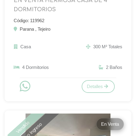
EN VENTA HERMOSA CASA DE 4
DORMITORIOS
Código: 119962
Parana , Tejeiro
Casa
300 M² Totales
4 Dormitorios
2 Baños
Detalles
Vendido
En Venta
Nuevo Ingreso