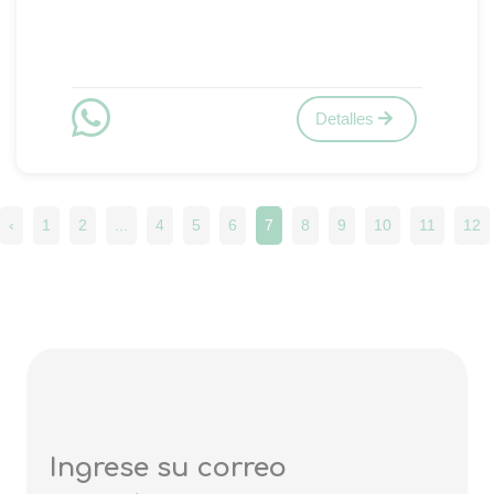
Detalles
‹
1
2
...
4
5
6
7
8
9
10
11
12
Ingrese su correo