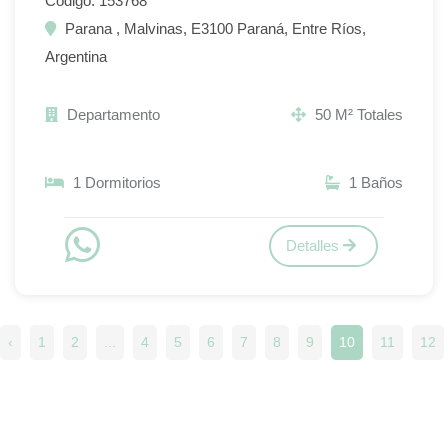
Código: 153768
Parana , Malvinas, E3100 Paraná, Entre Ríos,
Argentina
Departamento
50 M² Totales
1 Dormitorios
1 Baños
Detalles
‹
1
2
...
4
5
6
7
8
9
10
11
12