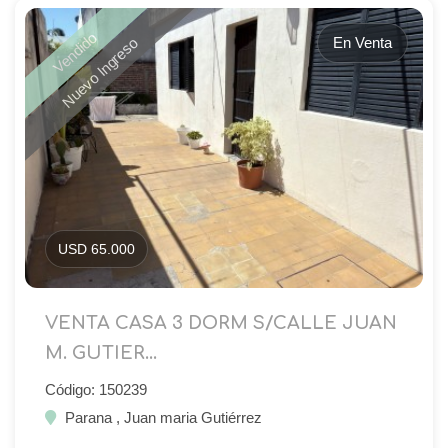
Vendido
En Venta
Nuevo Ingreso
USD 65.000
VENTA CASA 3 DORM S/CALLE JUAN
M. GUTIER...
Código: 150239
Parana , Juan maria Gutiérrez