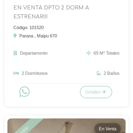
EN VENTA DPTO 2 DORM A
ESTRENAR!!!
Código: 101520
Parana , Maipu 670
Departamento
69 M² Totales
2 Dormitorios
2 Baños
Detalles
Vendido
En Venta