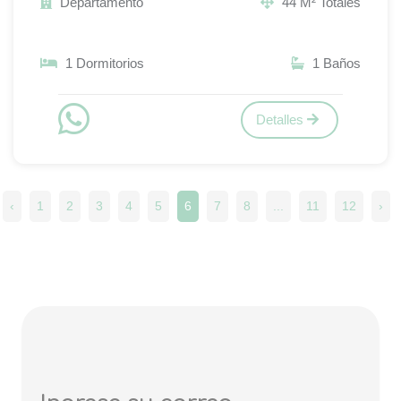
Departamento
44 M² Totales
1 Dormitorios
1 Baños
Detalles
‹
1
2
3
4
5
6
7
8
...
11
12
›