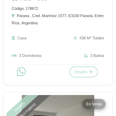
Código: 178672
Parana , Cnel. Martínez 1577, E3100 Paraná, Entre
Ríos, Argentina
Casa
438 M² Totales
3 Dormitorios
3 Baños
Detalles
Vendido
En Venta
Nuevo Ingreso