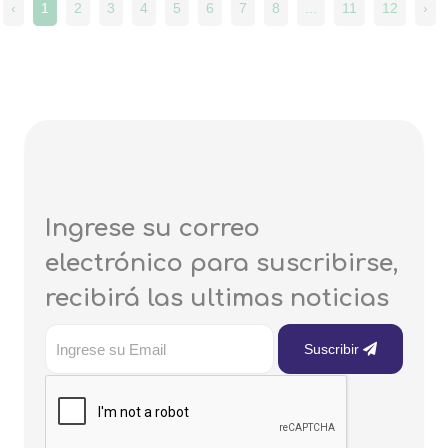
‹
1
2
3
4
5
6
7
8
...
11
12
›
Ingrese su correo
electrónico para suscribirse,
recibirá las ultimas noticias
Suscribir