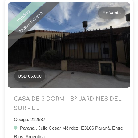
Vendido
En Venta
Nuevo Ingreso
USD 65.000
CASA DE 3 DORM - B° JARDINES DEL
SUR - L...
Código: 212537
Parana , Julio Cesar Méndez, E3106 Paraná, Entre
Ríos, Argentina