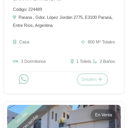
Código: 224489
Parana , Gdor. López Jordán 2775, E3100 Paraná,
Entre Ríos, Argentina
Casa
800 M² Totales
3 Dormitorios
1 Toilets
2 Baños
Detalles
Vendido
En Venta
Espectacular